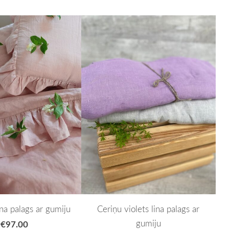
ina palags ar gumiju
Ceriņu violets lina palags ar
gumiju
€97.00