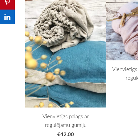
Vienvietīgs 
regul
Vienvietīgs palags ar
regulējamu gumiju
€42.00