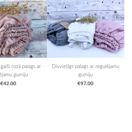
gaiši rozā palags ar
Divvietīgs palags ar regulējamu
ējamu gumiju
gumiju
€42.00
€97.00