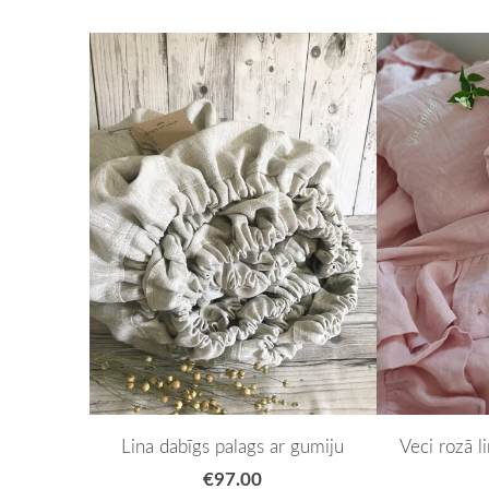
Lina dabīgs palags ar gumiju
Veci rozā l
€97.00