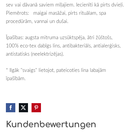
sev vai dāvanā saviem mīļajiem. Iecienīti kā pirts dvieļi.
Piemērots: maigai masāžai, pirts rituālam, spa
procedūrām, vannai un dušai.
Īpašības: augsta mitruma uzsūktspēja, ātri žūštošs,
100% eco-tex dabīgs lins, antibakteriāls, antialerģisks,
antistatisks (neelektrizējas).
* Ilgāk "svaigs" lietojot, pateicoties lina labajām
īpašībām.
Kundenbewertungen