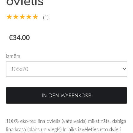
dvielis
★★★★★
(1)
€34.00
izmērs
IN DEN WARENKORB
100% eko-tex lina dvielis (vafeļveida) mīkstināts, dabīga
lina krāsā (plāns un viegls)
Ir laiks izvēlēties īsto dvieli