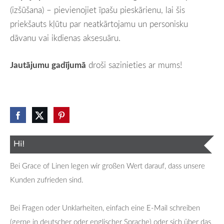
(izšūšana) – pievienojiet īpašu pieskārienu, lai šis
priekšauts kļūtu par neatkārtojamu un personisku
dāvanu vai ikdienas aksesuāru.
Jautājumu gadījumā
droši sazinieties ar mums!
Hi!
Bei Grace of Linen legen wir großen Wert darauf, dass unsere
Kunden zufrieden sind.
Bei Fragen oder Unklarheiten, einfach eine E-Mail schreiben
(gerne in deutscher oder englischer Sprache) oder sich über das