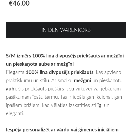
€46.00
IN DEN WARENKORB
S/M izmērs 100% lina divpusējs priekšauts ar mežģīni
un pieskaņota aube ar mežģīni
Elegants
100% lina divpusējs priekšauts
, kas apvieno
praktiskumu un stilu. Ar smalku
mežģīni
un pieskaņotu
aubi
, šis priekšauts piešķirs jūsu virtuvei vai jebkuram
pasākumam īpašu šarmu. Tas ir ideāls gan ikdienai, gan
īpašiem brīžiem, kad vēlaties izskatīties stilīgi un
eleganti.
Iespēja personalizēt ar vārdu vai ģimenes iniciāļiem