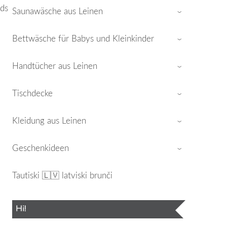
eds
Saunawäsche aus Leinen
›
Bettwäsche für Babys und Kleinkinder
›
Handtücher aus Leinen
›
Tischdecke
›
Kleidung aus Leinen
›
Geschenkideen
›
Tautiski 🇱🇻 latviski brunči
Hi!