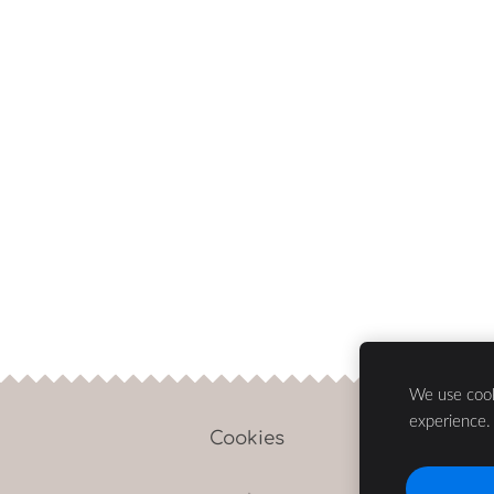
We use cook
experience
Cookies