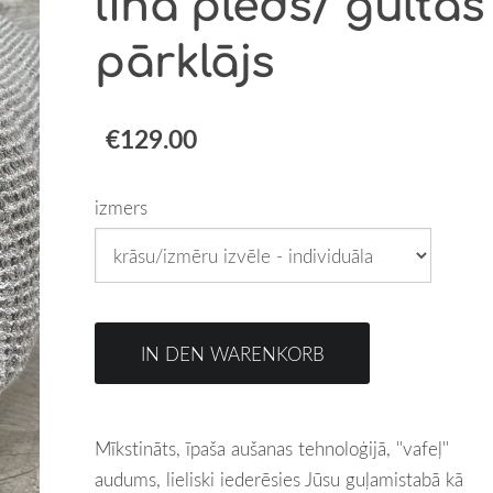
lina pleds/ gultas
pārklājs
€129.00
izmers
IN DEN WARENKORB
Mīkstināts, īpaša aušanas tehnoloģijā, ''vafeļ''
audums, lieliski iederēsies Jūsu guļamistabā kā