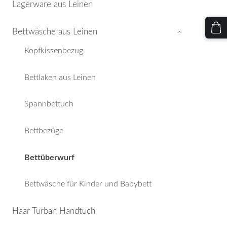
Lagerware aus Leinen
Bettwäsche aus Leinen
›
Kopfkissenbezug
Bettlaken aus Leinen
Spannbettuch
Bettbezüge
Bettüberwurf
Bettwäsche für Kinder und Babybett
Haar Turban Handtuch