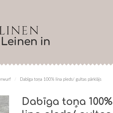
Leinen in
erwurf
Dabīga toņa 100% lina pleds/ gultas pārklājs
Dabīga toņa 100%