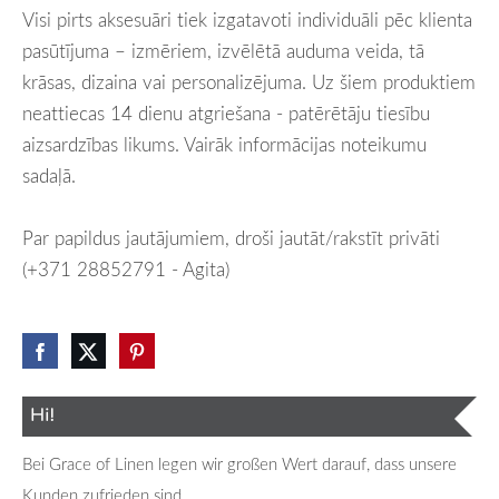
Visi pirts aksesuāri tiek izgatavoti individuāli pēc klienta
pasūtījuma – izmēriem, izvēlētā auduma veida, tā
krāsas, dizaina vai personalizējuma. Uz šiem produktiem
neattiecas 14 dienu atgriešana - patērētāju tiesību
aizsardzības likums. Vairāk informācijas noteikumu
sadaļā.
Par papildus jautājumiem, droši jautāt/rakstīt privāti
(+371 28852791 - Agita)
Hi!
Bei Grace of Linen legen wir großen Wert darauf, dass unsere
Kunden zufrieden sind.