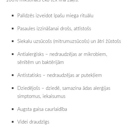
Palīdzēs izveidot īpašu miega rituālu
Pasaules izzināšanai drošs, attīstošs
Siekalu uzsūcošs (mitrumuzsūcošs) un ātri žūstošs
Antialerģisks – nedraudzējas ar mikrobiem,
sēnītēm un baktērijām
Antistatisks – nedraudzējas ar putekļiem
Dziedējošs – dziedē, samazina ādas alerģijas
simptomus, iekaisumus
Augsta gaisa caurlaidība
Videi draudzīgs