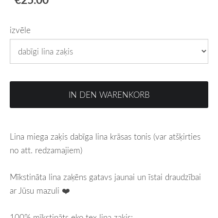
izvēle
IN DEN WARENKORB
Lina miega zaķis dabīga lina krāsas tonis (var atšķirties
no att. redzamajiem)
Mīkstināta lina zaķēns gatavs jaunai un īstai draudzībai
ar Jūsu mazuli ❤️
100% mīkstināts eko tex lina zaķis: