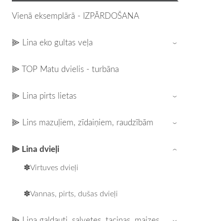
Vienā eksemplārā - IZPĀRDOŠANA
⫸ Lina eko gultas veļa
›
⫸ TOP Matu dvielis - turbāna
⫸ Lina pirts lietas
›
⫸ Lins mazuļiem, zīdaiņiem, raudzībām
›
⫸ Lina dvieļi
›
✽Virtuves dvieļi
✽Vannas, pirts, dušas dvieļi
⫸ Lina galdauti, salvetes, taciņas, maizes,
›