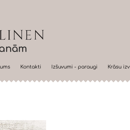
āvanām
mums
Kontakti
Izšuvumi - paraugi
Krāsu izv