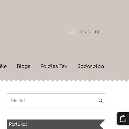
LAT
ENG
DEU
ēle
Blogs
Paldies Tev
Sadarbība
Pārlūkot