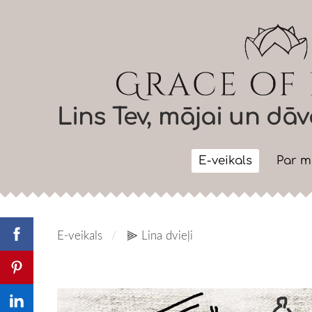
Lins Tev, mājai un d
E-veikals
Par 
E-veikals
⫸ Lina dvieļi