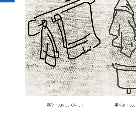
✽Virtuves dvieļi
✽Vannas, p