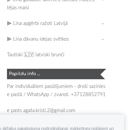
tējas maisi
⫸ Lina apģērbi ražoti Latvijā
›
⫸ Lina dāvanu idejas svētkos
›
Tautiski 🇱🇻 latviski brunči
Papildu info ...
Par individuāliem pasūtījumiem - droši sazinies
e pastā / WhatsApp / zvanot.
+37128852791
e pasts
agata.kristi.2@gmail.com
ar cieņu, Agita (Grace of Linen)
m sīkfailus pakalpojuma nodrošināšanai, mārketinga nolūkiem un