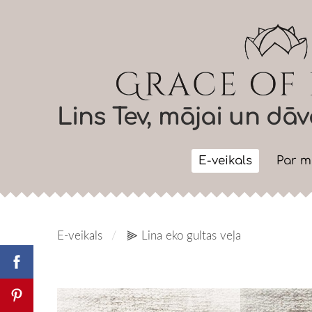
Lins Tev, mājai un d
E-veikals
Par 
E-veikals
⫸ Lina eko gultas veļa