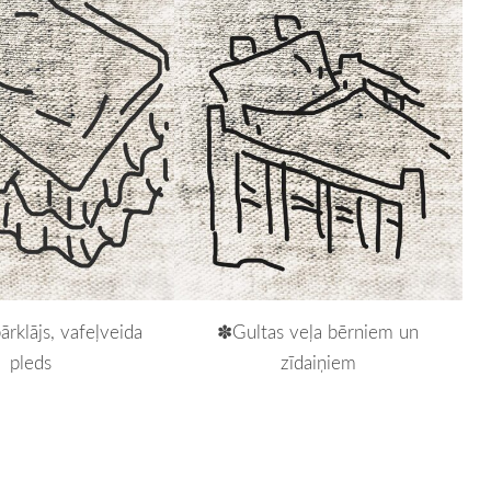
rklājs, vafeļveida
✽Gultas veļa bērniem un
pleds
zīdaiņiem