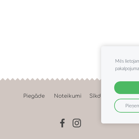
Mēs lietoja
pakalpojuma
Piegāde
Noteikumi
Sīkdatnes
Pieņem