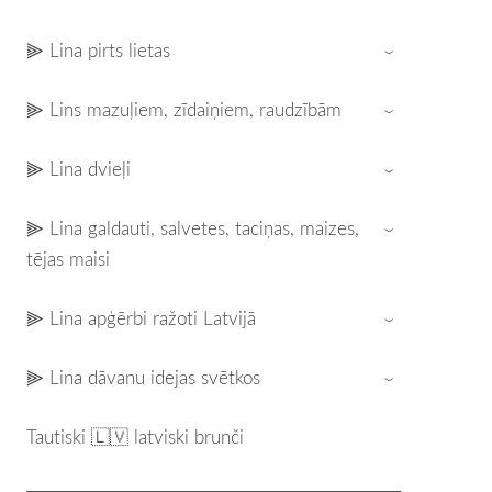
⫸ Lina pirts lietas
›
⫸ Lins mazuļiem, zīdaiņiem, raudzībām
›
⫸ Lina dvieļi
›
⫸ Lina galdauti, salvetes, taciņas, maizes,
›
tējas maisi
⫸ Lina apģērbi ražoti Latvijā
›
⫸ Lina dāvanu idejas svētkos
›
Tautiski 🇱🇻 latviski brunči