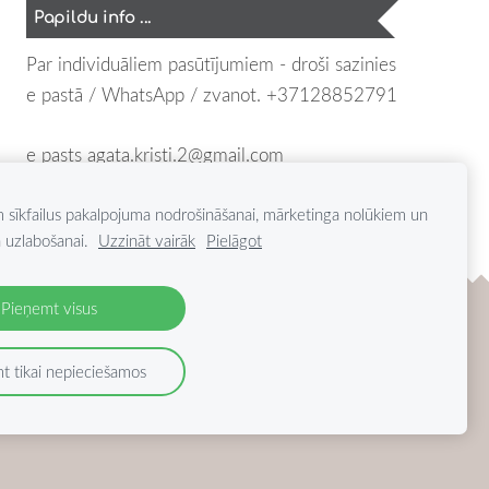
Papildu info ...
Par individuāliem pasūtījumiem - droši sazinies
e pastā / WhatsApp / zvanot.
+37128852791
e pasts
agata.kristi.2@gmail.com
ar cieņu, Agita (Grace of Linen)
m sīkfailus pakalpojuma nodrošināšanai, mārketinga nolūkiem un
 uzlabošanai.
Uzzināt vairāk
Pielāgot
Pieņemt visus
t tikai nepieciešamos