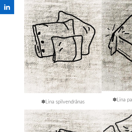
✽Lina pa
✽Lina spilvendrānas