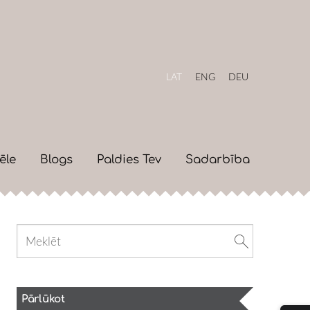
LAT
ENG
DEU
ēle
Blogs
Paldies Tev
Sadarbība
Pārlūkot