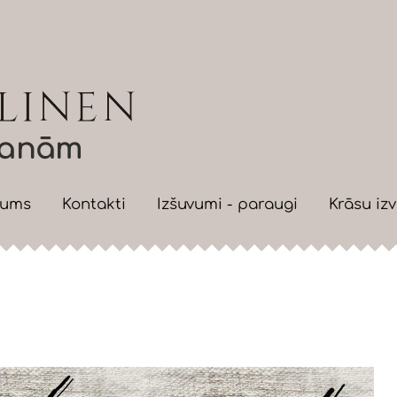
āvanām
mums
Kontakti
Izšuvumi - paraugi
Krāsu izv