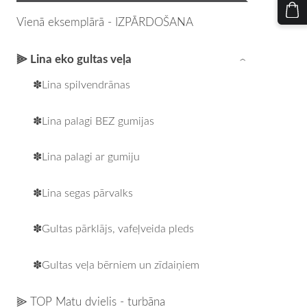
Vienā eksemplārā - IZPĀRDOŠANA
⫸ Lina eko gultas veļa
›
✽Lina spilvendrānas
✽Lina palagi BEZ gumijas
✽Lina palagi ar gumiju
✽Lina segas pārvalks
✽Gultas pārklājs, vafeļveida pleds
✽Gultas veļa bērniem un zīdaiņiem
⫸ TOP Matu dvielis - turbāna