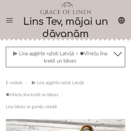
Lins Tev, mājai un
dāvanām
⫸ Lina apģērbi ražoti Latvijā > ❋Vīriešu lina
krekli un bikses
E-veikals
⫸ Lina apģērbi ražoti Latvijā
❋Vīriešu lina krekli un bikses
Lina bikses ar gumiju viduklī