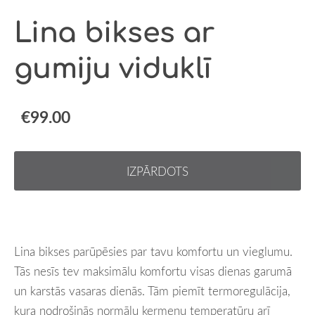
Lina bikses ar
gumiju viduklī
€99.00
IZPĀRDOTS
Lina bikses parūpēsies par tavu komfortu un vieglumu.
Tās nesīs tev maksimālu komfortu visas dienas garumā
un karstās vasaras dienās. Tām piemīt termoregulācija,
kura nodrošinās normālu ķermeņu temperatūru arī