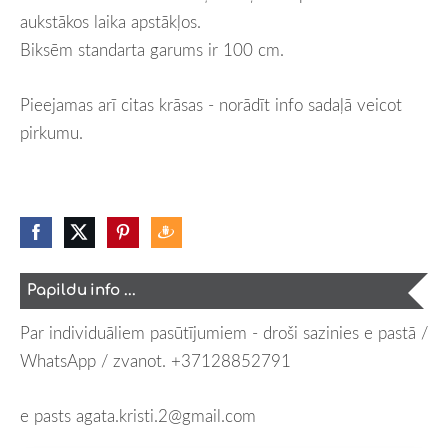
aukstākos laika apstākļos.
Biksēm standarta garums ir 100 cm.
Pieejamas arī citas krāsas - norādīt info sadaļā veicot
pirkumu.
Papildu info ...
Par individuāliem pasūtījumiem - droši sazinies e pastā /
WhatsApp / zvanot.
+37128852791
e pasts
agata.kristi.2@gmail.com