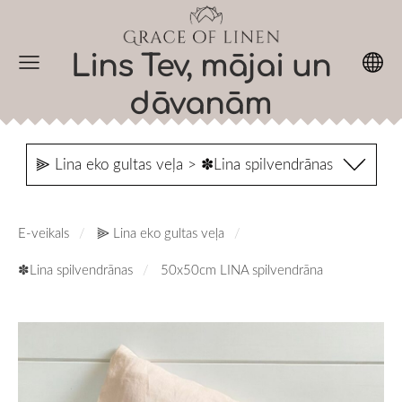
Lins Tev, mājai un
dāvanām
⫸ Lina eko gultas veļa > ✽Lina spilvendrānas
E-veikals
⫸ Lina eko gultas veļa
✽Lina spilvendrānas
50x50cm LINA spilvendrāna