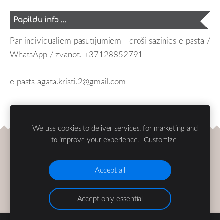
Papildu info ...
Par individuāliem pasūtījumiem - droši sazinies e pastā /
WhatsApp / zvanot.
+37128852791
e pasts
agata.kristi.2@gmail.com
ar cieņu, Agita (Grace of Linen)
We use cookies to deliver services, for marketing and
to improve your experience.
Customize
Piegāde
Noteikumi
Sīkdatnes
Accept all
Accept only essential