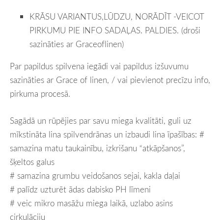
KRĀSU VARIANTUS,LŪDZU, NORĀDĪT -VEICOT
PIRKUMU PIE INFO SADAĻAS. PALDIES. (droši
sazināties ar Graceoflinen)
Par papildus spilvena iegādi vai papildus izšuvumu
sazināties ar Grace of linen, / vai pievienot precīzu info,
pirkuma procesā.
Sagādā un rūpējies par savu miega kvalitāti, guli uz
mīkstināta lina spilvendrānas un izbaudi lina īpašības:
#
samazina matu taukainību, izkrišanu “atkāpšanos”,
šķeltos galus
# samazina grumbu veidošanos sejai, kakla daļai
# palīdz uzturēt ādas dabisko PH līmeni
# veic mikro masāžu miega laikā, uzlabo asins
cirkulāciju