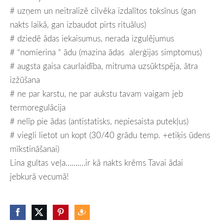
# uzņem un neitralizē cilvēka izdalītos toksīnus (gan
nakts laikā, gan izbaudot pirts rituālus)
# dziedē ādas iekaisumus, nerada izgulējumus
# “nomierina “ ādu (mazina ādas alerģijas simptomus)
# augsta gaisa caurlaidība, mitruma uzsūktspēja, ātra
izžūšana
# ne par karstu, ne par aukstu tavam vaigam jeb
termoregulācija
# nelīp pie ādas (antistatisks, nepiesaista putekļus)
# viegli lietot un kopt (30/40 grādu temp. +etiķis ūdens
mīkstināšanai)
Lina gultas veļa…….…ir kā nakts krēms Tavai ādai
jebkurā vecumā!